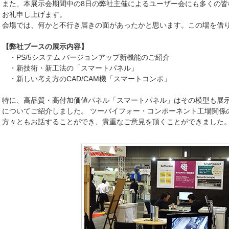
また、本展示会期間中の8日の弊社主催によるユーザー会にも多くの皆
ター
お礼申し上げます。
会場では、何かと不行き届きの面があったかと思います。この場を借
【弊社ブースの展示内容】
・PS/5システム バージョンアップ新機能のご紹介
求
・新技術・新工法の「スマートパネル」
せ
・新しい考え方のCAD/CAM機「スマートコンポ」
取扱いについて
特に、高品質・高付加価値パネル「スマートパネル」はその模型も展
についてご紹介しました。 ツーバイフォー・コンポーネント工場関係
方々ともお話することができ、貴重なご意見を頂くことができました