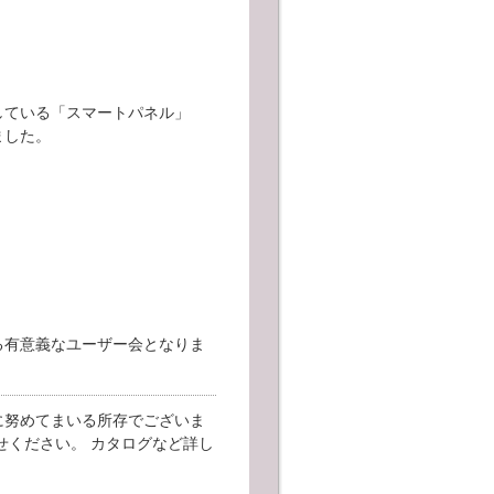
）
している「スマートパネル」
ました。
る有意義なユーザー会となりま
に努めてまいる所存でございま
せください。 カタログなど詳し