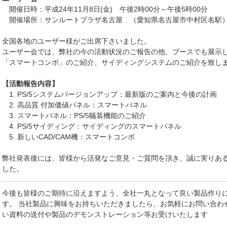
開催日時：平成24年11月8日(金) 午後2時00分～午後5時00分
開催場所：サンルートプラザ名古屋 （愛知県名古屋市中村区名駅
全国各地のユーザー様がご出席下さいました。
ユーザー会では、弊社の今の活動状況のご報告の他、ブースでも展示
「スマートコンポ」のご紹介、サイディングシステムのご紹介を致し
【活動報告内容】
1. PS/5システムバージョンアップ：最新版のご案内と今後の計画
2. 高品質 付加価値パネル：スマートパネル
3. スマートパネル：PS/5艤装機能のご紹介
4. PS/5サイディング：サイディングのスマートパネル
5. 新しいCAD/CAM機：スマートコンポ
弊社発表後には、皆様から活発なご意見・ご質問を頂き、誠に実りあ
した。
今後も皆様のご期待に沿えますよう、全社一丸となって良い製品作り
す。 当社製品に興味をお持ちいただきましたら、お気軽にお問い合わ
い資料の送付や製品のデモンストレーション等お受けいたします