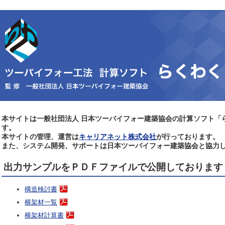
p
は
地震シミュレー
lstat連携）
イフォー建築協
出力サンプル
本サイトは一般社団法人 日本ツーバイフォー建築協会の計算ソフト「
す。
事例紹介
本サイトの管理、運営は
キャリアネット株式会社
が行っております。
また、システム開発、サポートは日本ツーバイフォー建築協会と協力
よくあるご質問
出力サンプルをＰＤＦファイルで公開しております
お問い合わせ
構造検討書
購入のご案内
横架材一覧
利用ポイント購
横架材計算書