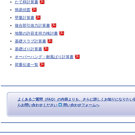
たて枠計算書
最新版ダウンロ
簡易伏図
正対応版）
壁量計算書
接合部引抜力計算書
地盤の許容支持力検討書
基礎スラブ計算書
基礎ばり計算書
オーバーハング・耐風ばり計算書
荷重伝達一覧
よくあるご質問（FAQ）の内容よりも、さらに詳しくお知りになりたい
らお問い合わせください
問い合わせフォームへ