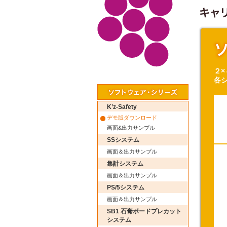
２
各
K’z-Safety
デモ版ダウンロード
画面&出力サンプル
SSシステム
画面＆出力サンプル
集計システム
画面＆出力サンプル
PS/5システム
画面＆出力サンプル
SB1 石膏ボードプレカット
システム