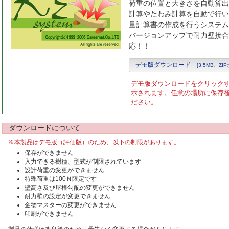
荷重の位置と大きさを自動算出
計算やたわみ計算を自動で行い
量計算書の作成を行うシステム
バージョンアップで耐力壁接合
応！！
デモ版ダウンロード
[3.5MB、ZI
ア・シリーズ
デモ版ダウンロードをクリック
示されます。任意の場所に保存
ステム 自動加工機
ださい。
工法
シング
ダウンロードについて
※本製品はデモ版（評価版）のため、以下の制限があります。
例
保存ができません
入力できる樹種、型式が制限されています
バージョンアップ
設計荷重の変更ができません
5 機能紹介一覧
特殊荷重は100Ｎ限定です
壁高さ及び屋根勾配の変更ができません
ター
耐力壁の設定が変更できません
金物マスターの変更ができません
印刷ができません