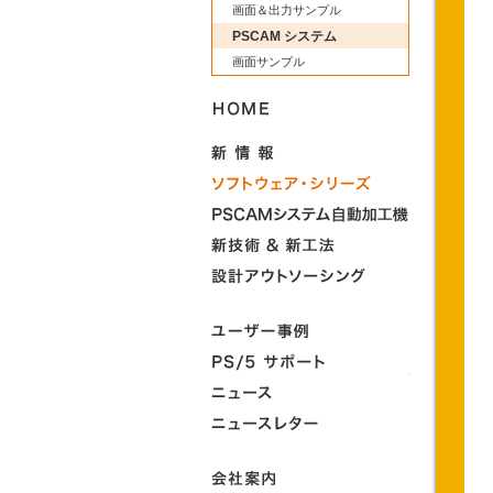
画面＆出力サンプル
PSCAM システム
画面サンプル
HOME
新情報
ソフトウェ
PSCAMシ
新技術＆新
アウトソー
ユーザー事
システム 
情報、PS/
ニュース
ニュースレ
会社案内